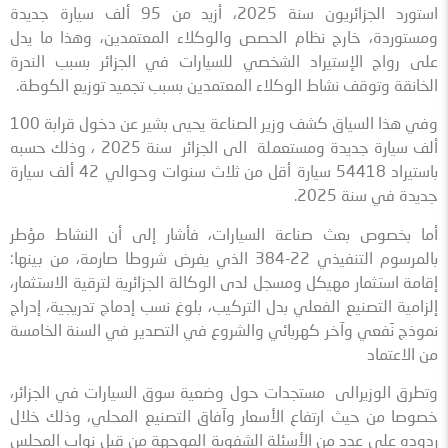
استورد الجزائريون سنة 2025، أزيد من 95 ألف سيارة جديدة
ومستوردة، خارج نظام الحصص والوكلاء المعتمدين، وهذا ما يدل
على رواج الإستيراد الشخصي للسيارات في الجزائر بسبب الندرة
الخانقة وتوقف نشاط الوكلاء المعتمدين بسبب تجميد توزيع الكوطة.
وفي هذا السياق كشف وزير الصناعة يحيى بشير عن دخول قرابة 100
ألف سيارة جديدة ومستعملة الى الجزائر سنة 2025 ، وذلك حسبه
باستيراد 54418 سيارة أقل من ثلاث سنوات وحوالي 42 ألف سيارة
جديدة في سنة 2025.
أما بخصوص بعث صناعة السيارات، فأشار إلى أن النشاط مؤطر
بالمرسوم التنفيذي 22-384 الذي يفرض شروطا صارمة، من بينها:
إقامة استثمار مهيكل ومسجل لدى الوكالة الجزائرية لترقية الاستثمار،
إلزامية التصنيع الفعلي بدل التركيب، بلوغ نسب إدماج تدريجية، إدراج
نموذج نَفعي وآخر كهربائي والشروع في التصدير في السنة الخامسة
من الاعتماد
وتطرق الوزيرالى مستجدات حول وضعية سوق السيارات في الجزائر،
خصوصا من حيث ارتفاع الأسعار وآفاق التصنيع المحلي، وذلك خلال
ردوده على عدد من الأسئلة الشفوية الموجهة من قبل نواب المجلس