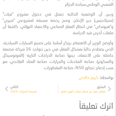
الشعبي الوطني.سياحة الجزائر
وبين أن الوضعية الحالية تتمثل في دخول مشروع “فيات”
(ستيلانتيس) حيز الإنتاج، ومنح رخصة مسبقة لمشروعي “شيري”
و”هيونداي” في انتظار العقار الصناعي والاعتماد النهائي، كاشفا أن
ملفات أخرى قيد الدراسة.
وأوضح الوزير أن الاهتمام يرتكز أساسا على تصنيع السيارات السياحية،
الذي يصطدم حاليا بمشكل العقار، في حين تتواجد 16 شركة مصنعة
حاصلة على الاعتماد، بينها صناعة الدراجات النارية (الموتوسيكل
والسكوتر)، صناعة الشاحنات والجرارات، صناعة العتاد الفلاحي، مع
نسب إدماج تتجاوز 50%، صناعة المقطورات.
بواسطة:
كريم خالدي
السابق
التالي
نفطال تعلن عن اسعار عجلات الوزن الخفيف من نوع “كونتينونتال”
قسيمة السيارات 2026
اترك تعليقاً